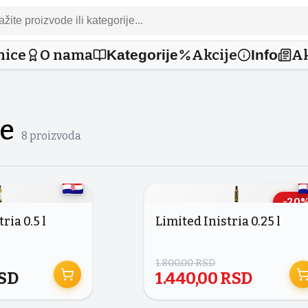
nice
O nama
Akcije
Ak
Kategorije
Info
je
8
proizvoda
-
20
ria 0.5 l
Limited Inistria 0.25 l
1.800,00
RSD
SD
1.440,00
RSD