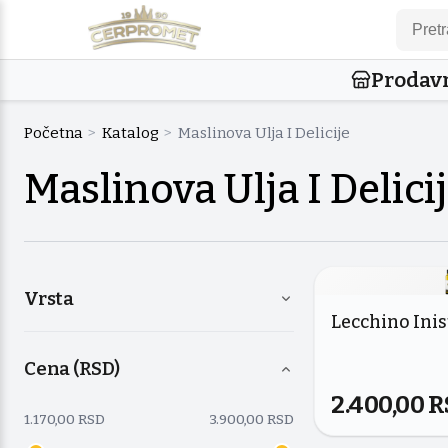
Prodav
Početna
>
Katalog
>
Maslinova Ulja I Delicije
Maslinova Ulja I Delici
Vrsta
Lecchino Inist
Cena (RSD)
2.400,00
R
1.170,00
RSD
3.900,00
RSD