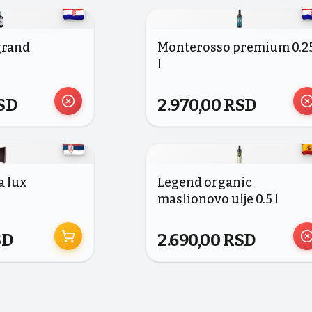
grand
Monterosso premium 0.2
l
SD
2.970,00
RSD
a lux
Legend organic
maslionovo ulje 0.5 l
SD
2.690,00
RSD