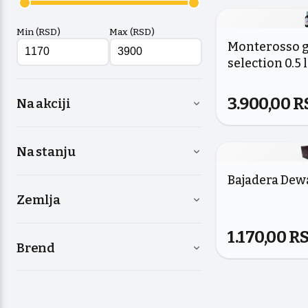
Min (RSD)
Max (RSD)
Monterosso 
selection 0.5 l
3.900,00
R
Na akciji
Na stanju
Bajadera Dew
Zemlja
1.170,00
R
Brend