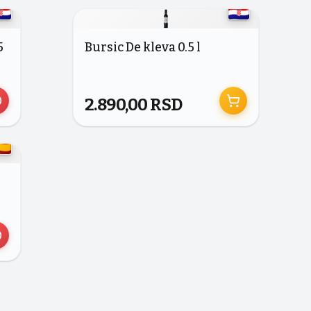
5
Bursic De kleva 0.5 l
2.890,00
RSD