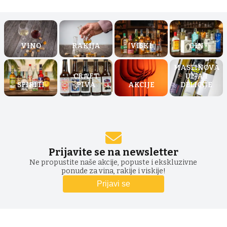
VINO
RAKIJA
VISKI
GIN
MASLINOVA
CRAFT
ULJA I
SPIRITI
PIVA
AKCIJE
DELICIJE
Prijavite se na newsletter
Ne propustite naše akcije, popuste i ekskluzivne
ponude za vina, rakije i viskije!
Prijavi se