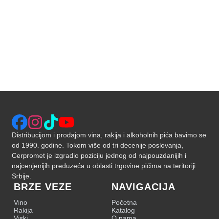
Distribucijom i prodajom vina, rakija i alkoholnih pića bavimo se
od 1990. godine. Tokom više od tri decenije poslovanja,
Cerpromet je izgradio poziciju jednog od najpouzdanijih i
najcenjenijih preduzeća u oblasti trgovine pićima na teritoriji
Srbije.
BRZE VEZE
NAVIGACIJA
Vino
Početna
Rakija
Katalog
Viski
O nama