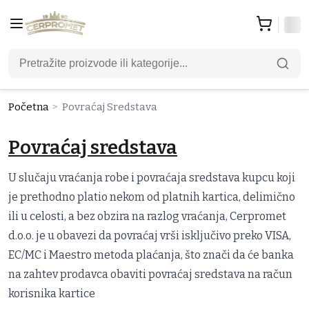
Početna
>
Povraćaj Sredstava
Povraćaj sredstava
U slučaju vraćanja robe i povraćaja sredstava kupcu koji
je prethodno platio nekom od platnih kartica, delimično
ili u celosti, a bez obzira na razlog vraćanja, Cerpromet
d.o.o. je u obavezi da povraćaj vrši isključivo preko VISA,
EC/MC i Maestro metoda plaćanja, što znači da će banka
na zahtev prodavca obaviti povraćaj sredstava na račun
korisnika kartice