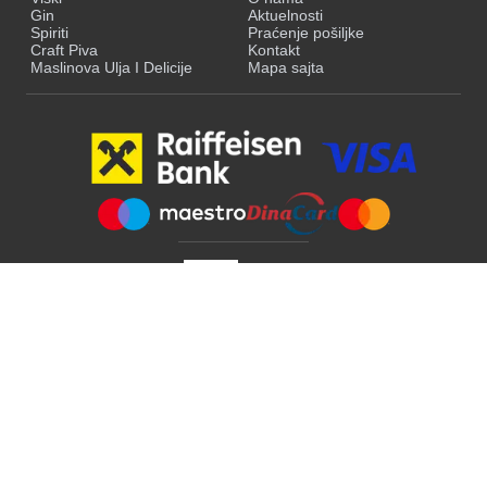
Gin
Aktuelnosti
Spiriti
Praćenje pošiljke
Craft Piva
Kontakt
Maslinova Ulja I Delicije
Mapa sajta
©
2026
Cerpromet. Sva prava zadržana.
PIB:100046775 | MB:07479034
4725 - Trgovina na malo pićima u specijalizovanim prodavnicama
Politika
Uslovi
Politika
Povraćaj
privatnosti
korišćenja
reklamacija
sredstava