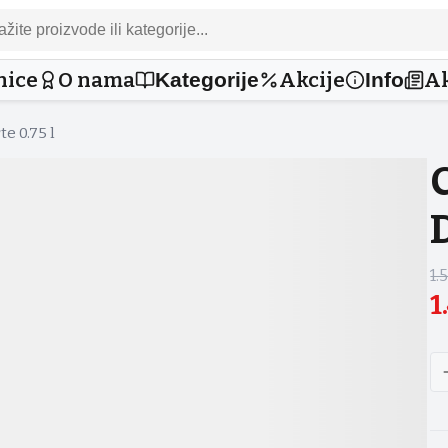
nice
O nama
Akcije
Ak
Kategorije
Info
e 0.75 l
1.
1