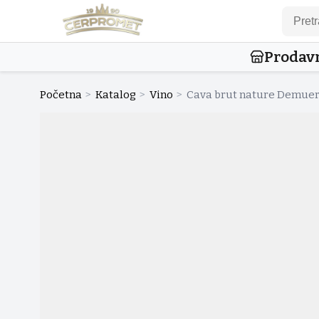
Prodav
Početna
>
Katalog
>
Vino
>
Cava brut nature Demuert