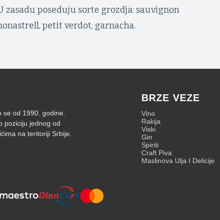
 U zasadu poseduju sorte grozdja: sauvignon
onastrell, petit verdot, garnacha.
BRZE VEZE
mo se od 1990. godine.
Vino
Rakija
o poziciju jednog od
Viski
ima na teritoriji Srbije.
Gin
Spiriti
Craft Piva
Maslinova Ulja I Delicije