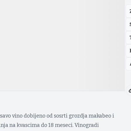
avo vino dobijeno od sosrti grozdja makabeo i
nja na kvascima do 18 meseci. Vinogradi