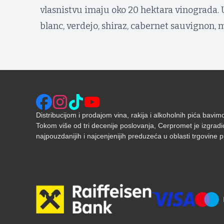
vlasnistvu imaju oko 20 hektara vinograda.
blanc, verdejo, shiraz, cabernet sauvignon, m
Distribucijom i prodajom vina, rakija i alkoholnih pića bavi
Tokom više od tri decenije poslovanja, Cerpromet je izgradi
najpouzdanijih i najcenjenijih preduzeća u oblasti trgovine pić