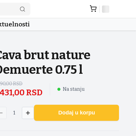
tuelnosti
Cava brut nature
Demuerte 0.75 l
590,00
RSD
Na stanju
.431,00
RSD
Dodaj u korpu
1