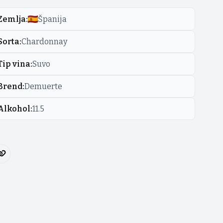
Zemlja
:
Španija
Sorta
:
Chardonnay
Tip vina
:
Suvo
Brend
:
Demuerte
Alkohol
:
11.5