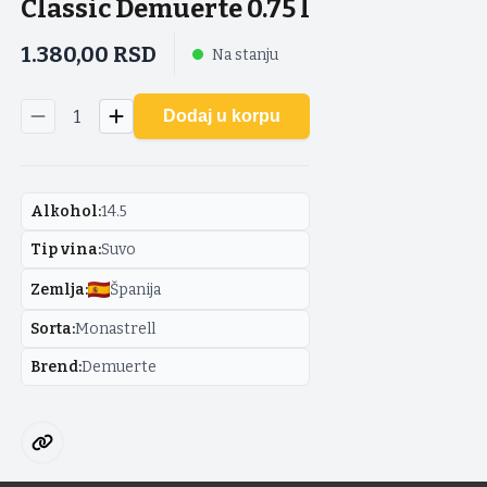
Classic Demuerte 0.75 l
1.380,00
RSD
Na stanju
1
Dodaj u korpu
Alkohol
:
14.5
Tip vina
:
Suvo
Zemlja
:
Španija
Sorta
:
Monastrell
Brend
:
Demuerte