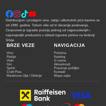
Distribucijom i prodajom vina, rakija i alkoholnih pića bavimo se
od 1990. godine. Tokom više od tri decenije poslovanja,
Cerpromet je izgradio poziciju jednog od najpouzdanijih i
najcenjenijih preduzeća u oblasti trgovine pićima na teritoriji
Srbije.
BRZE VEZE
NAVIGACIJA
Vino
Početna
Rakija
Katalog
Viski
O nama
Gin
Aktuelnosti
Spiriti
Praćenje pošiljke
Craft Piva
Kontakt
Maslinova Ulja I Delicije
Mapa sajta