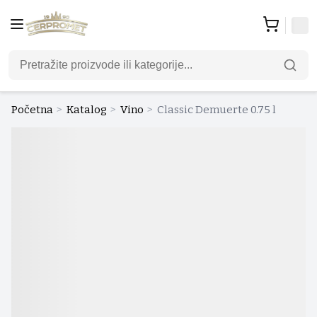
Početna
>
Katalog
>
Vino
>
Classic Demuerte 0.75 l