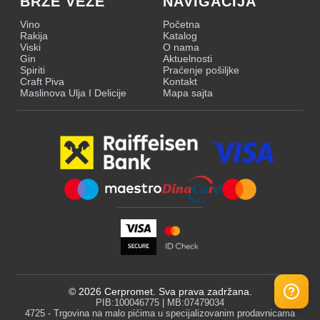
BRZE VEZE
NAVIGACIJA
Vino
Početna
Rakija
Katalog
Viski
O nama
Gin
Aktuelnosti
Spiriti
Praćenje pošiljke
Craft Piva
Kontakt
Maslinova Ulja I Delicije
Mapa sajta
©
2026
Cerpromet. Sva prava zadržana.
PIB:100046775 | MB:07479034
4725 - Trgovina na malo pićima u specijalizovanim prodavnicama