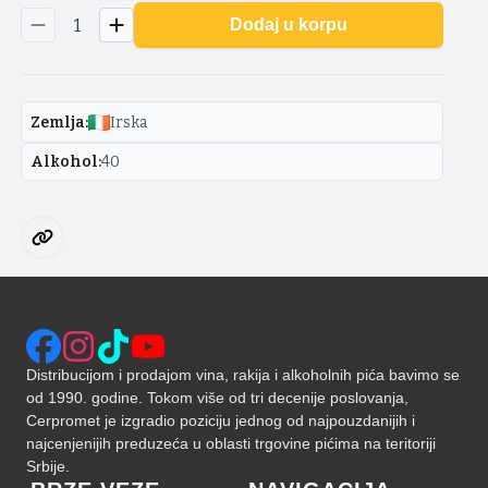
1
Dodaj u korpu
Zemlja
:
Irska
Alkohol
:
40
Distribucijom i prodajom vina, rakija i alkoholnih pića bavimo se
od 1990. godine. Tokom više od tri decenije poslovanja,
Cerpromet je izgradio poziciju jednog od najpouzdanijih i
najcenjenijih preduzeća u oblasti trgovine pićima na teritoriji
Srbije.