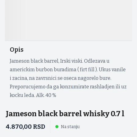
Opis
Jameson black barrel, Irski viski. Odlezava u
americkim burbon buradima ( firt fill ). Ukus vanile
i zacina, na zavrsnici se oseca nagorelo bure.
Preporucujemo da ga konzumirate rashladjen ili uz
kocku leda. Alk. 40 %
Jameson black barrel whisky 0.7 l
4.870,00
RSD
Na stanju