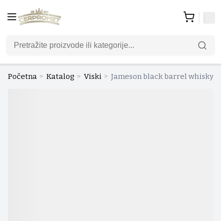
Početna
>
Katalog
>
Viski
>
Jameson black barrel whisky 0.