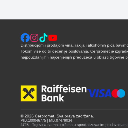
Distribucijom i prodajom vina, rakija i alkoholnih pića bavi
Tokom više od tri decenije poslovanja, Cerpromet je izgradi
najpouzdanijih i najcenjenijih preduzeća u oblasti trgovine pić
©
2026
Cerpromet. Sva prava zadržana.
PIB:100046775 | MB:07479034
4725 - Trgovina na malo pićima u specijalizovanim prodavnicam