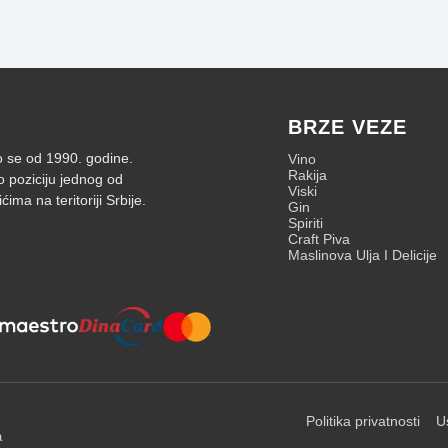
BRZE VEZE
mo se od 1990. godine.
Vino
Rakija
o poziciju jednog od
Viski
ima na teritoriji Srbije.
Gin
Spiriti
Craft Piva
Maslinova Ulja I Delicije
Politika privatnosti
U
a