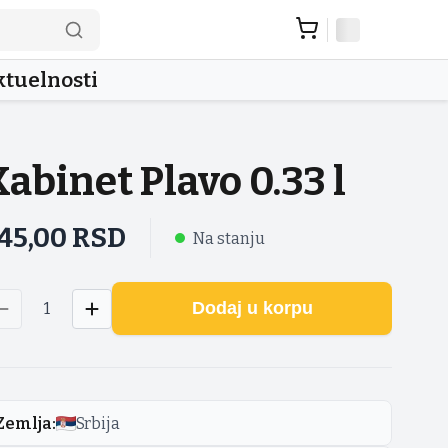
tuelnosti
Kabinet Plavo 0.33 l
45,00
RSD
Na stanju
Dodaj u korpu
1
Zemlja
:
Srbija