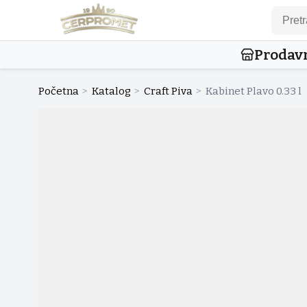
Prodav
Početna
>
Katalog
>
Craft Piva
>
Kabinet Plavo 0.33 l