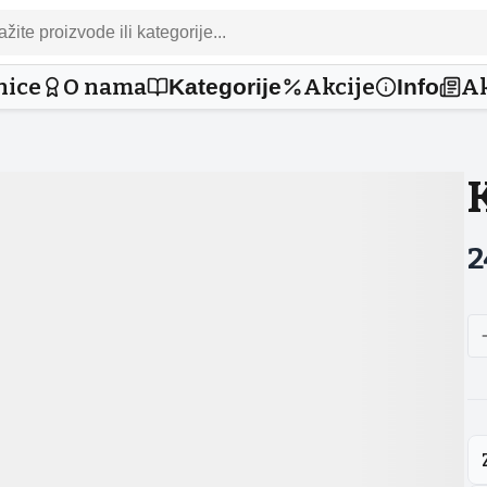
nice
O nama
Akcije
Ak
Kategorije
Info
2