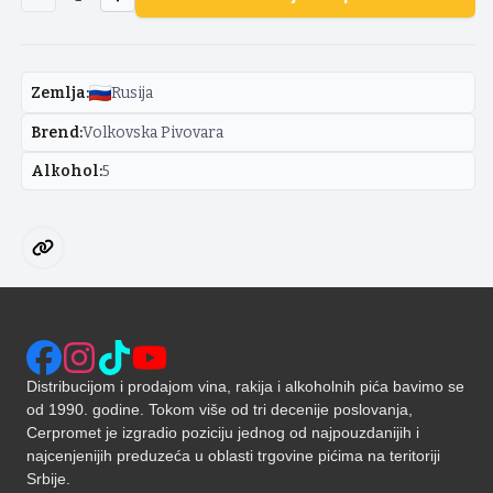
Zemlja
:
Rusija
Brend
:
Volkovska Pivovara
Alkohol
:
5
Distribucijom i prodajom vina, rakija i alkoholnih pića bavimo se
od 1990. godine. Tokom više od tri decenije poslovanja,
Cerpromet je izgradio poziciju jednog od najpouzdanijih i
najcenjenijih preduzeća u oblasti trgovine pićima na teritoriji
Srbije.