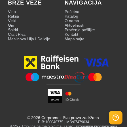
BRZE VEZE
NAVIGACIJA
Vino
Početna
Rakija
Katalog
Viski
O nama
Gin
Aktuelnosti
Spiriti
Praćenje pošiljke
Craft Piva
Kontakt
Maslinova Ulja I Delicije
Mapa sajta
©
2026
Cerpromet. Sva prava zadržana.
PIB:100046775 | MB:07479034
4725 - Trgovina na malo pićima u specijalizovanim prodavnicama